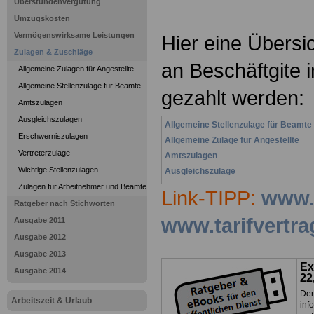
Überstundenvergütung
Umzugskosten
Vermögenswirksame Leistungen
Hier eine Übersi
Zulagen & Zuschläge
an Beschäftgite i
Allgemeine Zulagen für Angestellte
Allgemeine Stellenzulage für Beamte
gezahlt werden:
Amtszulagen
Ausgleichszulagen
Allgemeine Stellenzulage für Beamte
Erschwerniszulagen
Allgemeine Zulage für Angestellte
Vertreterzulage
Amtszulagen
Wichtige Stellenzulagen
Ausgleichszulage
Zulagen für Arbeitnehmer und Beamte
Link-TIPP:
www.t
Ratgeber nach Stichworten
www.tarifvertr
Ausgabe 2011
Ausgabe 2012
Ausgabe 2013
Ex
Ausgabe 2014
22
Der
Arbeitszeit & Urlaub
inf