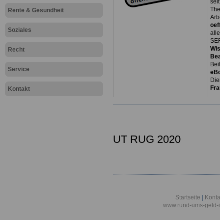
sei
The
Rente & Gesundheit
Arb
oef
Soziales
all
SER
Wi
Recht
Be
Bei
Service
eB
Die
Fra
Kontakt
UT RUG 2020
Startseite
|
Konta
www.rund-ums-geld-i