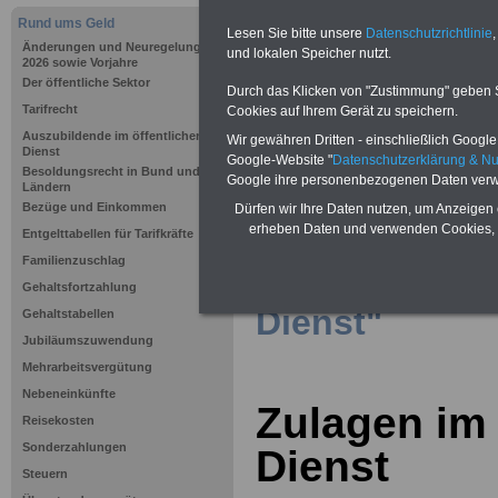
Rund ums Geld
Lesen Sie bitte unsere
Datenschutzrichtlinie
,
Änderungen und Neuregelungen ab
und lokalen Speicher nutzt.
2026 sowie Vorjahre
Der öffentliche Sektor
Durch das Klicken von "Zustimmung" geben Sie
Tarifrecht
Cookies auf Ihrem Gerät zu speichern.
Auszubildende im öffentlichen
Wir gewähren Dritten - einschließlich Google -
Dienst
Google-Website "
Datenschutzerklärung & N
Besoldungsrecht in Bund und
Google ihre personenbezogenen Daten verw
Ländern
Bezüge und Einkommen
Dürfen wir Ihre Daten nutzen, um Anzeigen 
Zurück zur Üb
erheben Daten und verwenden Cookies, 
Entgelttabellen für Tarifkräfte
Familienzuschlag
ums Geld im ö
Gehaltsfortzahlung
Dienst"
Gehaltstabellen
Jubiläumszuwendung
Mehrarbeitsvergütung
Nebeneinkünfte
Zulagen im 
Reisekosten
Sonderzahlungen
Dienst
Steuern