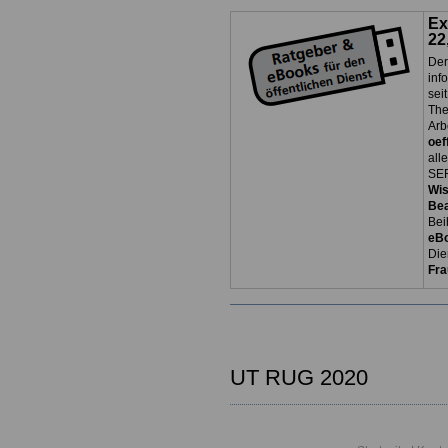
Ex
22
Der
inf
sei
The
Arb
oef
all
SER
Wi
Be
Bei
eB
Die
Fra
UT RUG 2020