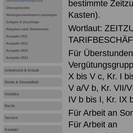
bestimmte Zeitzu
Überstundenvergütung
Umzugskosten
Kasten).
Vermögenswirksame Leistungen
Zulagen & Zuschläge
Wortlaut: ZEI
Ratgeber nach Stichworten
Ausgabe 2011
TARIFBESCHÄF
Ausgabe 2012
Für Überstunden
Ausgabe 2013
Ausgabe 2014
Vergütungsgrup
Arbeitszeit & Urlaub
X bis V c, Kr. I b
Rente & Gesundheit
V a/V b, Kr. VII/V
Soziales
IV b bis I, Kr. IX 
Recht
Für Arbeit an So
Service
Für Arbeit an
Kontakt