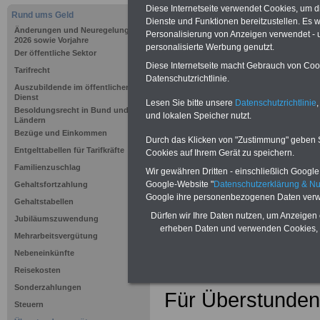
Diese Internetseite verwendet Cookies, um 
Rund ums Geld
Dienste und Funktionen bereitzustellen. Es
Änderungen und Neuregelungen ab
Personalisierung von Anzeigen verwendet - un
2026 sowie Vorjahre
personalisierte Werbung genutzt.
Der öffentliche Sektor
Diese Internetseite macht Gebrauch von Cooki
Tarifrecht
Datenschutzrichtlinie.
Auszubildende im öffentlichen
Dienst
Lesen Sie bitte unsere
Datenschutzrichtlinie
,
Besoldungsrecht in Bund und
und lokalen Speicher nutzt.
Ländern
Bezüge und Einkommen
Durch das Klicken von "Zustimmung" geben Sie
Zurück zur Üb
Entgelttabellen für Tarifkräfte
Cookies auf Ihrem Gerät zu speichern.
Familienzuschlag
ums Geld im ö
Wir gewähren Dritten - einschließlich Google -
Google-Website "
Datenschutzerklärung & N
Gehaltsfortzahlung
Google ihre personenbezogenen Daten verw
Dienst"
Gehaltstabellen
Dürfen wir Ihre Daten nutzen, um Anzeigen 
Jubiläumszuwendung
erheben Daten und verwenden Cookies, 
Überstunde
Mehrarbeitsvergütung
Nebeneinkünfte
Tarifbeschä
Reisekosten
Sonderzahlungen
Für Überstunden 
Steuern