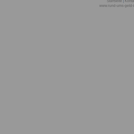
Startseite
|
Konta
www.rund-ums-geld-i