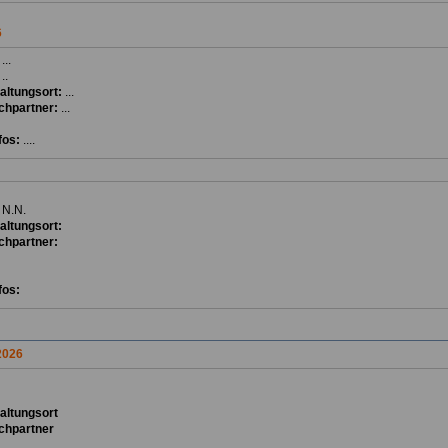
6
:
...
:
..
altungsort:
...
chpartner:
...
fos:
....
:
N.N.
altungsort:
chpartner:
fos:
2026
ta
ltungsort
chpartner