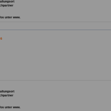
ta
ltungsort
chpartner
fos unter www.
26
ta
ltungsort
chpartner
fos unter www.