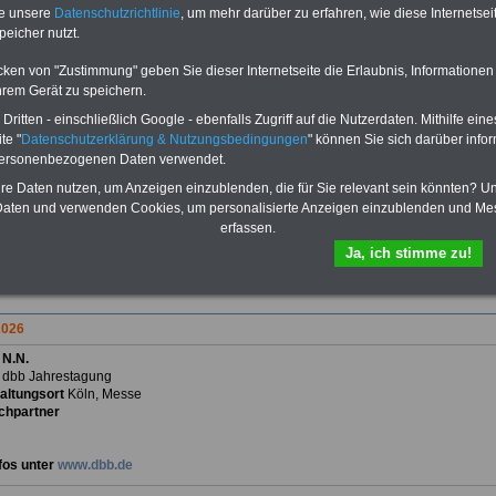
herunterladen, lesen und
te unsere
Datenschutzrichtlinie
, um mehr darüber zu erfahren, wie diese Internetse
ausdrucken.
Mehr Infos
peicher nutzt.
cken von "Zustimmung" geben Sie dieser Internetseite die Erlaubnis, Informationen
hrem Gerät zu speichern.
ritten - einschließlich Google - ebenfalls Zugriff auf die Nutzerdaten. Mithilfe eine
te "
Datenschutzerklärung & Nutzungsbedingungen
" können Sie sich darüber infor
r Rubrik informieren wir über ausgewählte Veranstaltungen, z.B. Kongresse,
personenbezogenen Daten verwendet.
 und Konferenzen. Gerne können Sie uns Veranstaltungen von bundesweiter
g vorschlagen. Nach Prüfung werden wir diese in unsere Übersicht kostenlos
hre Daten nutzen, um Anzeigen einzublenden, die für Sie relevant sein könnten? U
. Teilen Sie uns einfach die relevanten Daten mit
infoservice@beamten-
aten und verwenden Cookies, um personalisierte Anzeigen einzublenden und Me
ionen.de
erfassen.
taltungskalender für 2026
Ja, ich stimme zu!
ar
,
>>>Februar,
>>>Maerz,
>>>April,
>>>Mai,
>>>Juni,
>>>Juli,
>>>August,
ember,
>>>Oktober,
>>>November,
>>>Dezember
026
 N.N.
:
dbb Jahrestagung
altungsort
Köln, Messe
chpartner
fos unter
www.dbb.de