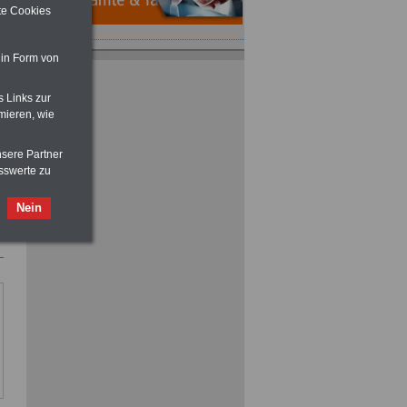
ite Cookies
 in Form von
s Links zur
mieren, wie
ACHTUNG
Nebentätigkeitsrecht:
vor Jobaufnahme
schlau machen
nsere Partner
>>>
OnlineBuch
für nur 7,50 Euro
sswerte zu
Nein