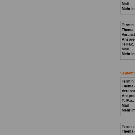
Mail
Mehr In
Termin
Thema
Verans
Anspre
TelFax.
Mail
Mehr In
Septemb
Termin:
Thema d
Veranst
Anspre
TelFax.
Mail
Mehr In
Termin:
Thema d