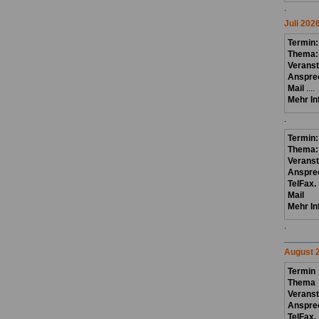
.
Juli 202
Termin
Thema
Veranst
Anspre
Mail
....
Mehr In
.
Termin:
Thema
Veranst
Anspre
TelFax.
Mail
Mehr In
.
August 
Termin
Thema
Verans
Anspre
TelFax.