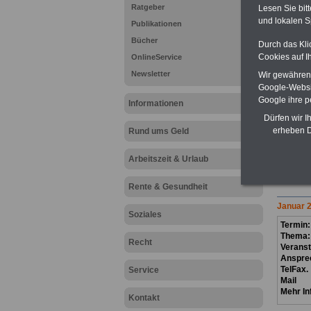
Ratgeber
Lesen Sie bit
und lokalen S
Publikationen
Bücher
Durch das Kli
Cookies auf I
OnlineService
Newsletter
Wir gewähren D
Google-Websi
In diese
Google ihre 
Informationen
Seminare
Bedeutun
Dürfen wir I
eintragen
erheben D
Rund ums Geld
informat
Verans
Arbeitszeit & Urlaub
>>>Janu
>>>Sept
Rente & Gesundheit
Janua
r
2
Soziales
Termin:
Thema
Recht
Veranst
Anspre
TelFax.
Service
Mail
Mehr In
Kontakt
.