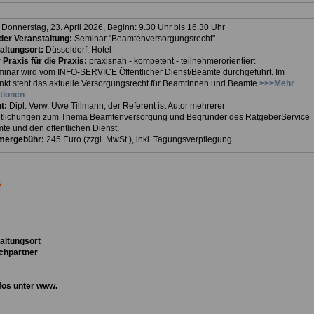
:
Donnerstag, 23. April 2026, Beginn: 9.30 Uhr bis 16.30 Uhr
er Veranstaltung:
Seminar "Beamtenversorgungsrecht"
altungsort:
Düsseldorf, Hotel
 Praxis für die Praxis:
praxisnah - kompetent - teilnehmerorientiert
inar wird vom INFO-SERVICE Öffentlicher Dienst/Beamte durchgeführt. Im
unkt steht das aktuelle Versorgungsrecht für Beamtinnen und Beamte
>>>Mehr
tionen
t:
Dipl. Verw. Uwe Tillmann, der Referent ist Autor mehrerer
ntlichungen zum Thema Beamtenversorgung und Begründer des RatgeberService
te und den öffentlichen Dienst.
mergebühr:
245 Euro (zzgl. MwSt.), inkl. Tagungsverpflegung
6
ta
ltungsort
chpartner
fos unter www.