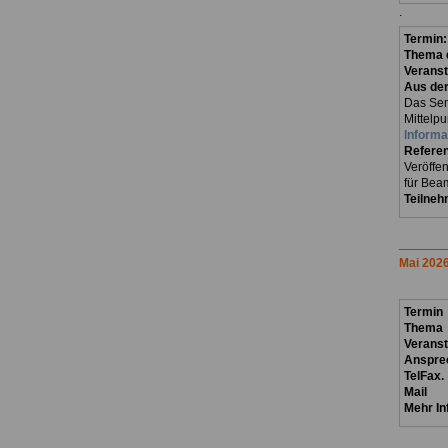
.
Termin
Thema d
Veranst
Aus der
Das Sem
Mittelp
Informa
Referen
Veröffe
für Beam
Teilneh
Mai 202
Termin
Thema
Verans
Anspre
TelFax.
Mail
Mehr In