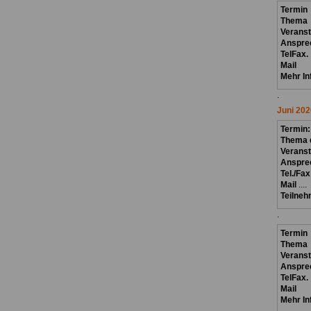
Termin
Thema
Verans
Anspre
TelFax.
Mail
Mehr In
.
Juni 202
Termin
Thema d
Veranst
Anspre
Tel./Fax
Mail
....
Teilneh
.
Termin
Thema
Verans
Anspre
TelFax.
Mail
Mehr In