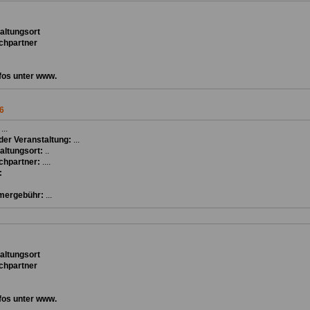
ta
ltungsort
chpartner
fos unter www.
6
:
...
er Veranstaltung:
...
altungsort:
..
chpartner:
....
:
mergebühr:
...
ta
ltungsort
chpartner
fos unter www.