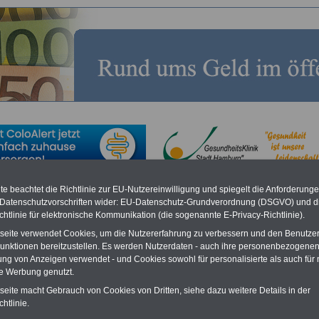
e beachtet die Richtlinie zur EU-Nutzereinwilligung und spiegelt die Anforderung
e und Veranstaltungen für Mitarbeiter im öffentlichen
 Datenschutzvorschriften wider: EU-Datenschutz-Grundverordnung (DSGVO) und d
chtlinie für elektronische Kommunikation (die sogenannte E-Privacy-Richtlinie).
tseite verwendet Cookies, um die Nutzererfahrung zu verbessern und den Benutze
O
nline
S
ervic
e
für 10 Euro
Bestellung des eBooks für nur 10,00 Euro
unktionen bereitzustellen. Es werden Nutzerdaten - auch ihre personenbezogenen
(inkl. Versand und MwSt.)
Für nur 10,00 Euro bei einer Laufzeit
ung von Anzeigen verwendet - und Cookies sowohl für personalisierte als auch für 
von 12 Monaten bleiben Sie in den
te Werbung genutzt.
wichtigsten Fragen zum Öffentlichen
Dienst auf dem Laufenden:
tseite macht Gebrauch von Cookies von Dritten, siehe dazu weitere Details in der
Sie finden im Portal OnlineService
htlinie.
zehn Bücher bzw. eBooks zum