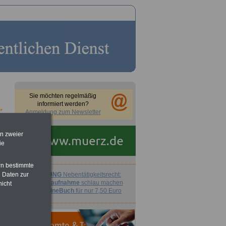
Sie möchten regelmäßig
informiert werden?
Anmeldung zum Newsletter
en zweier
ie
rn bestimmte
 Daten zur
ACHTUNG
Nebentätigkeitsrecht:
vor Jobaufnahme
schlau machen
nicht
>>>
OnlineBuch
für nur 7,50 Euro