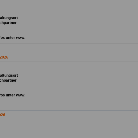
ta
ltungsort
chpartner
fos unter www.
 2026
ta
ltungsort
chpartner
fos unter www.
026